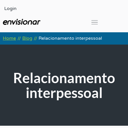
Ir
Login
para
o
conteúdo
Global Leadership Summit
Home
Blog
Relacionamento interpessoal
//
//
Relacionamento
interpessoal