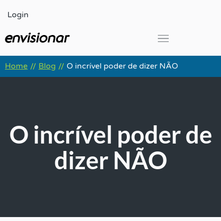
Ir
Login
para
o
conteúdo
Global Leadership Summit
Home
Blog
O incrível poder de dizer NÃO
//
//
O incrível poder de
dizer NÃO