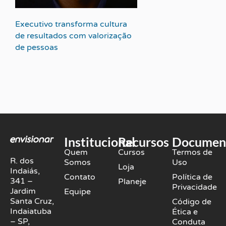
Executivo transforma cultura
de resultados com valorização
de pessoas
Institucional
Recursos
Documen
Quem
Cursos
Termos de
R. dos
Somos
Uso
Loja
Indaiás,
Contato
Política de
341 –
Planeje
Privacidade
Jardim
Equipe
Santa Cruz,
Código de
Indaiatuba
Ética e
– SP,
Conduta