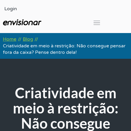
Ir
Login
para
o
conteúdo
Global Leadership Summit
Home
Blog
//
//
Criatividade em meio à restrição: Não consegue pensar
fora da caixa? Pense dentro dela!
Criatividade em
meio à restrição:
Não consegue