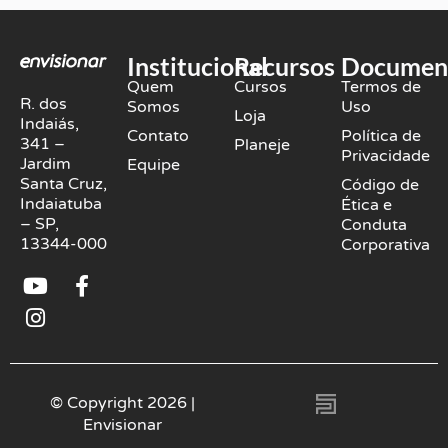
Institucional
Recursos
Documen
Quem
Cursos
Termos de
R. dos
Somos
Uso
Loja
Indaiás,
Contato
Política de
341 –
Planeje
Privacidade
Jardim
Equipe
Santa Cruz,
Código de
Indaiatuba
Ética e
– SP,
Conduta
13344-000
Corporativa
Y
I
F
o
n
a
u
s
c
t
t
e
u
a
b
b
g
o
© Copyright 2026 |
e
r
o
Envisionar
a
k