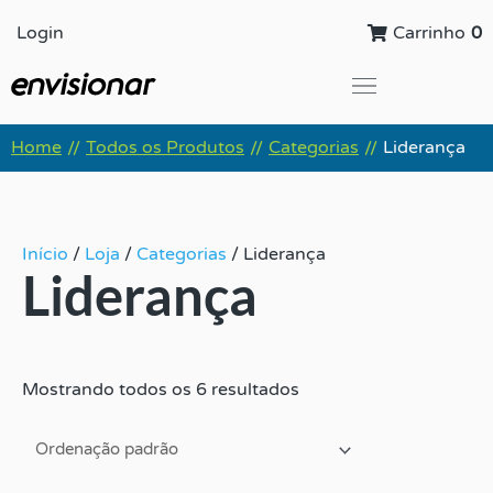
Ir
Login
Carrinho
0
para
o
conteúdo
Global Leadership Summit
Home
Todos os Produtos
Categorias
Liderança
//
//
//
Início
/
Loja
/
Categorias
/ Liderança
Liderança
Mostrando todos os 6 resultados