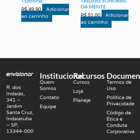
TERMINE
TRILHAS SONORAS
DA MENTE
Adicionar
R$
49,90
Adicionar
R$
51,00
ao carrinho
ao carrinho
Institucional
Recursos
Documen
Quem
Cursos
Termos de
R. dos
Somos
Uso
Loja
Indaiás,
Contato
Política de
341 –
Planeje
Privacidade
Jardim
Equipe
Santa Cruz,
Código de
Indaiatuba
Ética e
– SP,
Conduta
13344-000
Corporativa