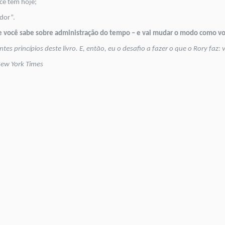
cê tem hoje;
ador”.
ue você sabe sobre administração do tempo – e vai mudar o modo como voc
es princípios deste livro. E, então, eu o desafio a fazer o que o Rory faz: v
 New York Times