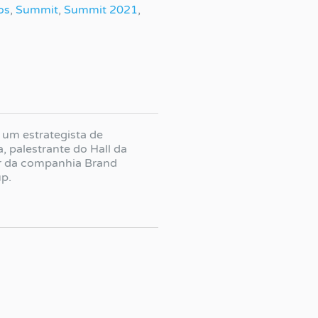
os
,
Summit
,
Summit 2021
,
 um estrategista de
a, palestrante do Hall da
r da companhia Brand
up.