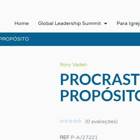
Home
Global Leadership Summit
Para Igrej
 PROPÓSITO
Rory Vaden
PROCRAST
PROPÓSIT
Classificado
como
☆
☆
☆
☆
☆
(0 avaliaçōes)
0
de
REF
P-A/27221
5