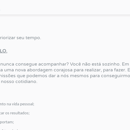
)
riorizar seu tempo.
LO.
 nunca consegue acompanhar? Você não está sozinho. Em P
ta uma nova abordagem corajosa para realizar, para fazer.
5 Permissões que podemos dar a nós mesmos para conseguirm
nosso cotidiano.
anto na vida pessoal;
car os resultados;
mportam;