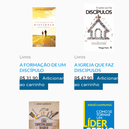
Livros
Livros
A FORMAÇÃO DE UM
A IGREJA QUE FAZ
DISCÍPULO
DISCIPULOS
Adicionar
Adicionar
R$
31,90
R$
47,90
ao carrinho
ao carrinho