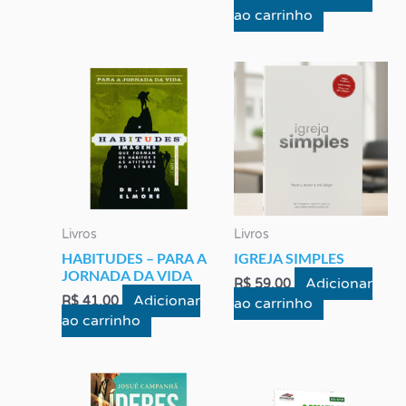
ao carrinho
Livros
Livros
HABITUDES – PARA A
IGREJA SIMPLES
JORNADA DA VIDA
Adicionar
R$
59,00
Adicionar
R$
41,00
ao carrinho
ao carrinho