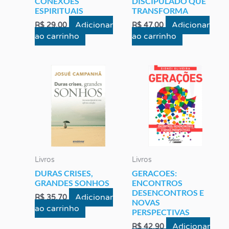
CONEXÕES
DISCIPULADO QUE
ESPIRITUAIS
TRANSFORMA
Adicionar
Adicionar
R$
29,00
R$
47,00
ao carrinho
ao carrinho
Livros
Livros
DURAS CRISES,
GERACOES:
GRANDES SONHOS
ENCONTROS
DESENCONTROS E
Adicionar
R$
35,70
NOVAS
ao carrinho
PERSPECTIVAS
Adicionar
R$
42,90