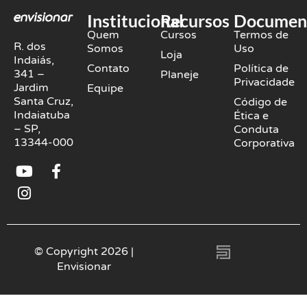
Institucional
Recursos
Documen
Quem
Cursos
Termos de
R. dos
Somos
Uso
Loja
Indaiás,
Contato
Política de
341 –
Planeje
Privacidade
Jardim
Equipe
Santa Cruz,
Código de
Indaiatuba
Ética e
– SP,
Conduta
13344-000
Corporativa
Y
I
F
o
n
a
u
s
c
t
t
e
u
a
b
b
g
o
© Copyright 2026 |
e
r
o
Envisionar
a
k
m
-