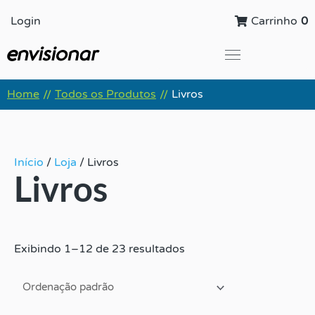
Ir
Login
Carrinho
0
para
o
conteúdo
Global Leadership Summit
Home
Todos os Produtos
Livros
//
//
Início
/
Loja
/ Livros
Livros
Exibindo 1–12 de 23 resultados