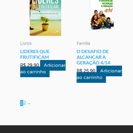
Livros
Família
LIDERES QUE
O DESAFIO DE
FRUTIFICAM
ALCANCAR A
GERAÇÃO 4/14
Adicionar
R$
29,90
Adicionar
R$
25,90
ao carrinho
ao carrinho
1
2
→