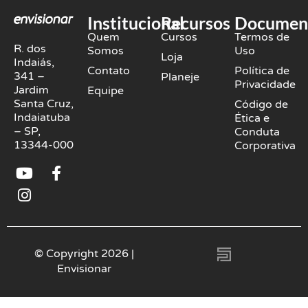
Institucional
Recursos
Documen
Quem
Cursos
Termos de
R. dos
Somos
Uso
Loja
Indaiás,
Contato
Política de
341 –
Planeje
Privacidade
Jardim
Equipe
Santa Cruz,
Código de
Indaiatuba
Ética e
– SP,
Conduta
13344-000
Corporativa
Y
I
F
o
n
a
u
s
c
t
t
e
u
a
b
b
g
o
© Copyright 2026 |
e
r
o
Envisionar
a
k
m
-