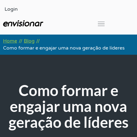
Ir
Login
para
o
conteúdo
Global Leadership Summit
Home
Blog
//
//
Como formar e engajar uma nova geração de líderes
Como formar e
engajar uma nova
geração de líderes