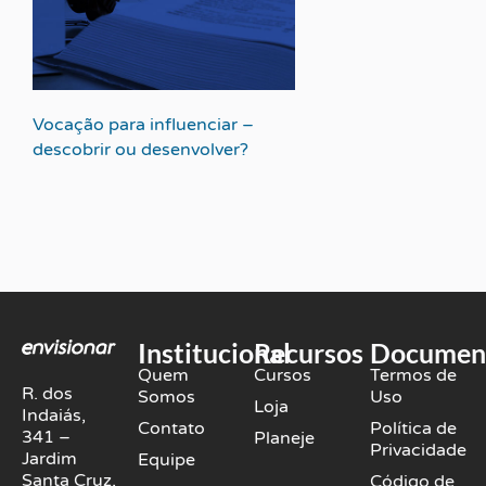
Vocação para influenciar –
descobrir ou desenvolver?
Institucional
Recursos
Documen
Quem
Cursos
Termos de
R. dos
Somos
Uso
Loja
Indaiás,
Contato
Política de
341 –
Planeje
Privacidade
Jardim
Equipe
Santa Cruz,
Código de