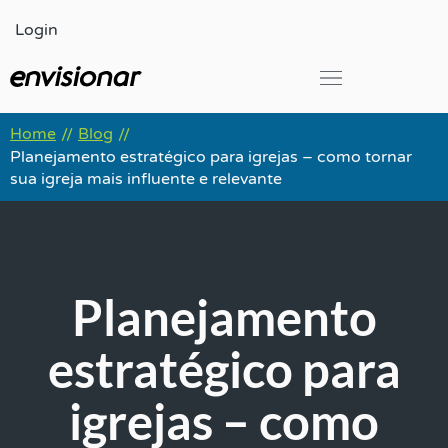
Ir
Login
para
o
conteúdo
Global Leadership Summit
Home
Blog
//
//
Planejamento estratégico para igrejas – como tornar
sua igreja mais influente e relevante
Planejamento
estratégico para
igrejas – como