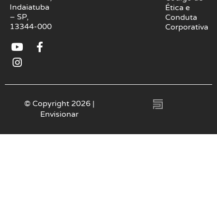
Indaiatuba
Ética e
– SP,
Conduta
13344-000
Corporativa
Y
I
F
o
n
a
u
s
c
t
t
e
u
a
b
b
g
o
© Copyright 2026 |
e
r
o
Envisionar
a
k
m
-
f