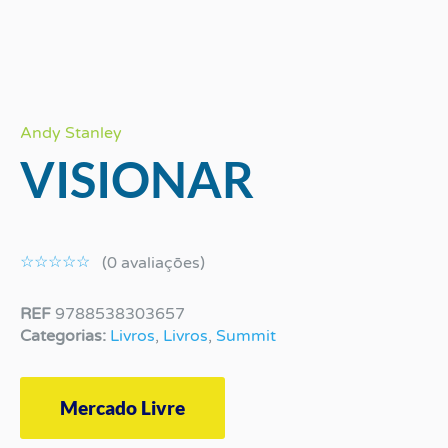
Andy Stanley
VISIONAR
Classificado
como
☆
☆
☆
☆
☆
(0 avaliaçōes)
0
de
REF
9788538303657
5
Categorias:
Livros
,
Livros
,
Summit
Mercado Livre