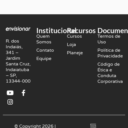
Institucional
Recursos
Documen
Quem
Cursos
Termos de
R. dos
Somos
Uso
Loja
Indaiás,
Contato
Política de
341 –
Planeje
Privacidade
Jardim
Equipe
Santa Cruz,
Código de
Indaiatuba
Ética e
– SP,
Conduta
13344-000
Corporativa
Y
I
F
o
n
a
u
s
c
t
t
e
u
a
b
b
g
o
© Copyright 2026 |