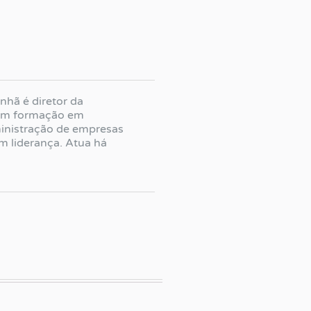
hã é diretor da
tem formação em
ministração de empresas
m liderança. Atua há
nos com treinamento de
ejamento estratégico e