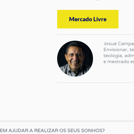
Mercado Livre
Josué Campan
Envisionar, 
teologia, ad
e mestrado e
mais de 40 a
líderes, plan
discipulado.
)
DEM AJUDAR A REALIZAR OS SEUS SONHOS?