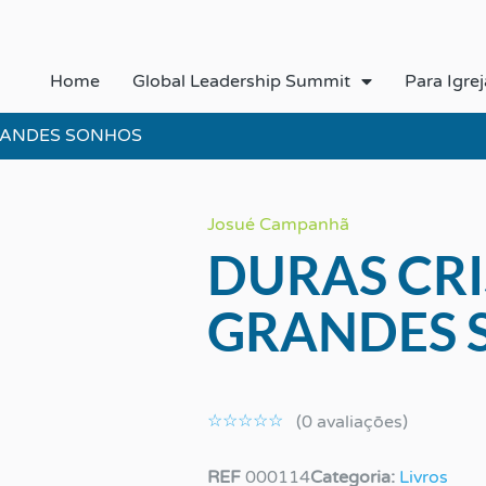
Home
Global Leadership Summit
Para Igrej
GRANDES SONHOS
Josué Campanhã
DURAS CRI
GRANDES 
Classificado
como
☆
☆
☆
☆
☆
(0 avaliaçōes)
0
de
REF
000114
Categoria:
Livros
5