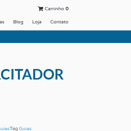
Carrinho
0
as
Blog
Loja
Contato
ACITADOR
uias
Tag
Guias