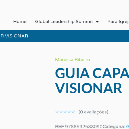
Home
Global Leadership Summit
Para Igrej
R VISIONAR
Maressa Ribeiro
GUIA CAP
VISIONAR
Classificado
como
☆
☆
☆
☆
☆
(0 avaliaçōes)
0
de
REF
9788592588090
Categoria:
G
5