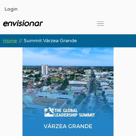
Ir
Login
para
o
conteúdo
Global Leadership Summit
Home
Summit Várzea Grande
//