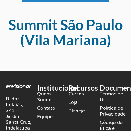
Summit São Paulo
(Vila Mariana)
Institucional
Recursos
Documen
Quem
Cursos
Termos de
R. dos
Somos
Uso
Loja
Indaiás,
Contato
Política de
341 –
Planeje
Privacidade
Jardim
Equipe
Santa Cruz,
Código de
Indaiatuba
Ética e