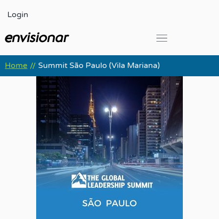
Ir
Login
para
o
conteúdo
Global Leadership Summit
Home
Summit São Paulo (Vila Mariana)
//