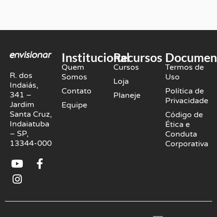
Institucional
Recursos
Documen
Quem
Cursos
Termos de
R. dos
Somos
Uso
Loja
Indaiás,
Contato
Política de
341 –
Planeje
Privacidade
Jardim
Equipe
Santa Cruz,
Código de
Indaiatuba
Ética e
– SP,
Conduta
13344-000
Corporativa
Y
I
F
o
n
a
u
s
c
t
t
e
u
a
b