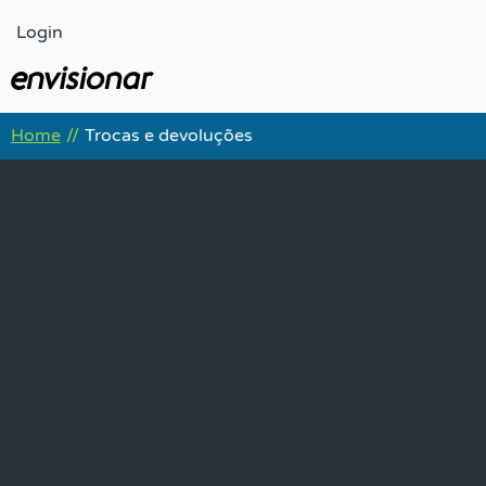
Ir
Login
para
o
conteúdo
Home
Trocas e devoluções
//