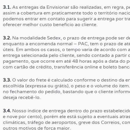
3.1.
As entregas da Envisionar são realizadas,
em regra, p
assim a cobertura em praticamente todo o território nac
podemos entrar em contato para sugerir a entrega por tr
oferecer melhor custo benefício ao cliente.
3.2.
Na modalidade Sedex, o prazo de entrega pode ser de a
enquanto a encomenda normal – PAC, tem o prazo de até 2
úteis. Em ambos os casos, o tempo varia de acordo com a
entrega selecionada pelo cliente, sendo contado a partir
pagamento, que ocorre em até 48 horas após a data do 
com cartão de crédito, transferência online e boleto bancá
3.3.
O valor do frete é calculado conforme o destino da e
escolhida (expressa ou grátis), o peso e o volume do ite
no fechamento do pedido, bastando que o cliente inform
deseja recebê-lo.
3.4.
Nosso índice de entrega dentro do prazo estabelecid
e nove por cento), porém ele está sujeito a eventuais at
climáticas, tráfego de aeroportos, greve dos Correios, co
outros motivos de força maior.