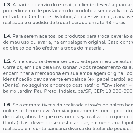
1.3.
A partir do envio do e-mail, o cliente deverá aguardar
procedimento de postagem do produto a ser devolvido. A
entrada no Centro de Distribuição da Envisionar, a anális
realizada e o pedido de troca liberado em até 48 horas
1.4.
Para serem aceitos, os produtos para troca deverão s
de mau uso ou avaria, na embalagem original. Caso contrár
ao direito de não efetivar a troca do material.
1.5.
A mercadoria deverá ser devolvida por meio de auto
Correios, emitida pela Envisionar. Após recebimento da au
encaminhar a mercadoria em sua embalagem original, co
identificação devidamente embalada (ex: papel pardo), 
(Danfe), no seguinte endereço destinatário: “Envisionar –
bairro Jardim Pau Preto, Indaiatuba/SP, CEP: 13.330-390”
1.6.
Se a compra tiver sido realizada através de boleto ba
online, o cliente deverá enviar juntamente com o produto
depósito, afins de que o estorno seja realizado, o que oc
(trinta) dias, devendo-se destacar que, em nenhuma hipót
realizado em conta bancária diversa do titular do pedido.