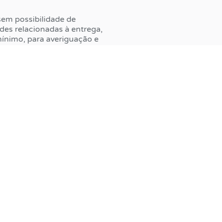
sem possibilidade de
es relacionadas à entrega,
 mínimo, para averiguação e
m mês após a efetivação da
icações
Institucional
Recursos
Quem Somos
Cursos