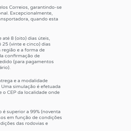
elos Correios, garantindo-se
ional. Excepcionalmente,
ansportadora, quando esta
té 8 (oito) dias úteis,
5 (vinte e cinco) dias
 região e a forma de
 da confirmação de
pedido (para pagamentos
rio).
ntrega e a modalidade
m. Uma simulação é efetuada
e o CEP da localidade onde
o é superior a 99% (noventa
rasos em função de condições
ndições das rodovias e