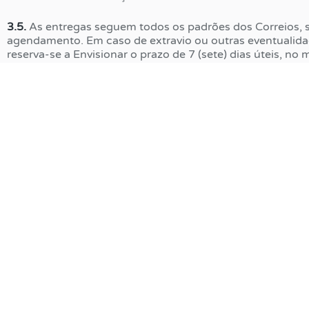
3.5.
As entregas seguem todos os padrões dos Correios, 
agendamento. Em caso de extravio ou outras eventualidad
reserva-se a Envisionar o prazo de 7 (sete) dias úteis, no
resposta. O cliente, por sua vez, tem prazo máximo de u
compra para informar o não recebimento da mercadoria.
4. Disposições Finais:
4.1.
Nosso endereço para o envio e recebimento de notif
é
atendimento@envisionar.com
.
R. dos Indaiás, 341 – Jardim Santa Cruz,