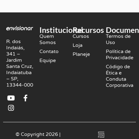
Institucional
Recursos
Documen
Quem
Cursos
Termos de
R. dos
Somos
Uso
Loja
Indaiás,
Contato
Política de
341 –
Planeje
Privacidade
Jardim
Equipe
Santa Cruz,
Código de
Indaiatuba
Ética e
– SP,
Conduta
13344-000
Corporativa
Y
I
F
o
n
a
u
s
c
t
t
e
u
a
b
b
g
o
© Copyright 2026 |