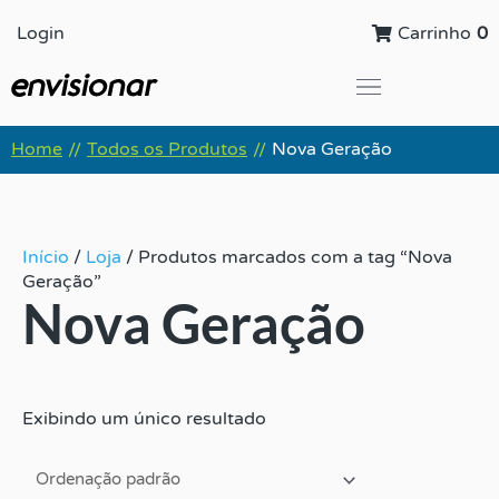
Ir
Login
Carrinho
0
para
o
conteúdo
Global Leadership Summit
Home
Todos os Produtos
Nova Geração
//
//
Início
/
Loja
/ Produtos marcados com a tag “Nova
Geração”
Nova Geração
Exibindo um único resultado