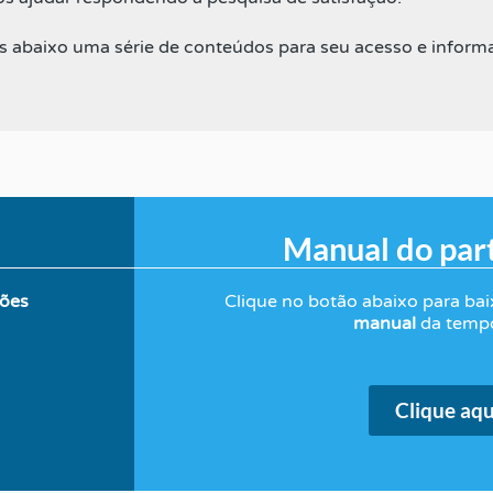
abaixo uma série de conteúdos para seu acesso e inform
Manual do part
ções
Clique no botão abaixo para bai
manual
da temp
Clique aqu