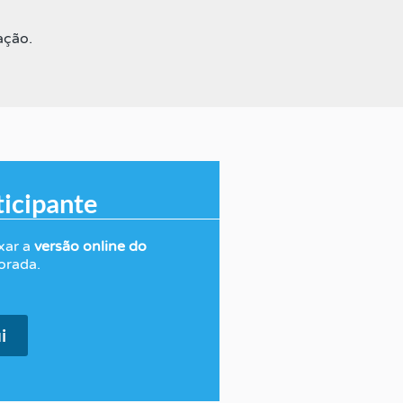
ação.
icipante
xar
a
versão online do
orada.
i