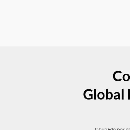
Co
Global
Obrigado por no