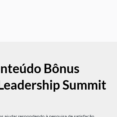
nteúdo Bônus
 Leadership Summit
s ajudar respondendo à pesquisa de satisfação.