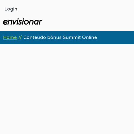
Ir
Login
para
o
conteúdo
Home
Conteúdo bônus Summit Online
//