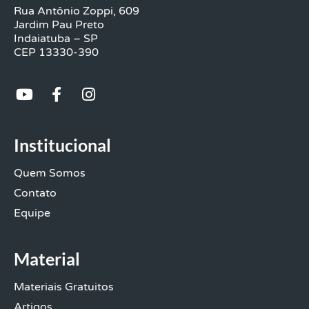
Rua Antônio Zoppi, 609
Jardim Pau Preto
Indaiatuba – SP
CEP 13330-390
Y
F
I
o
a
n
u
c
s
Institucional
t
e
t
u
b
a
b
o
g
Quem Somos
e
o
r
Contato
k
a
Equipe
-
m
f
Material
Materiais Gratuitos
Artigos