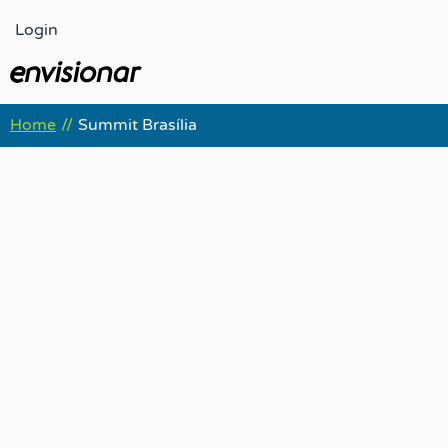
Ir
Login
para
o
conteúdo
Home
Summit Brasília
//